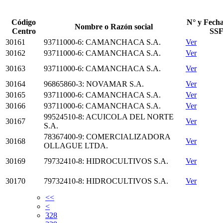
Código
N° y Fecha
Nombre o Razón social
Centro
SS
30161
93711000-6: CAMANCHACA S.A.
Ver
30162
93711000-6: CAMANCHACA S.A.
Ver
30163
93711000-6: CAMANCHACA S.A.
Ver
30164
96865860-3: NOVAMAR S.A.
Ver
30165
93711000-6: CAMANCHACA S.A.
Ver
30166
93711000-6: CAMANCHACA S.A.
Ver
99524510-8: ACUICOLA DEL NORTE
30167
Ver
S.A.
78367400-9: COMERCIALIZADORA
30168
Ver
OLLAGUE LTDA.
30169
79732410-8: HIDROCULTIVOS S.A.
Ver
30170
79732410-8: HIDROCULTIVOS S.A.
Ver
<<
<
328