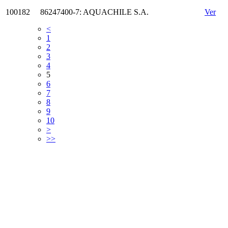
100182
86247400-7: AQUACHILE S.A.
Ver
<
1
2
3
4
5
6
7
8
9
10
>
>>