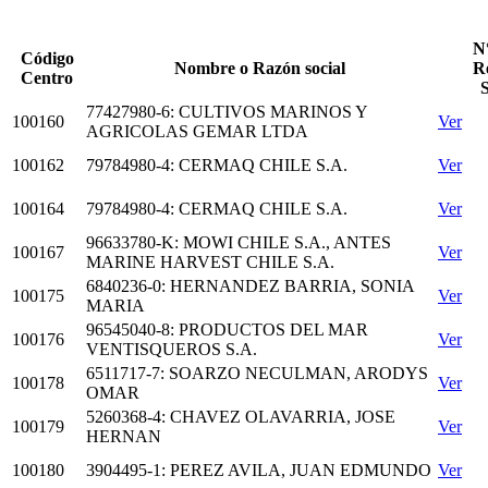
N
Código
Nombre o Razón social
R
Centro
77427980-6: CULTIVOS MARINOS Y
100160
Ver
AGRICOLAS GEMAR LTDA
100162
79784980-4: CERMAQ CHILE S.A.
Ver
100164
79784980-4: CERMAQ CHILE S.A.
Ver
96633780-K: MOWI CHILE S.A., ANTES
100167
Ver
MARINE HARVEST CHILE S.A.
6840236-0: HERNANDEZ BARRIA, SONIA
100175
Ver
MARIA
96545040-8: PRODUCTOS DEL MAR
100176
Ver
VENTISQUEROS S.A.
6511717-7: SOARZO NECULMAN, ARODYS
100178
Ver
OMAR
5260368-4: CHAVEZ OLAVARRIA, JOSE
100179
Ver
HERNAN
100180
3904495-1: PEREZ AVILA, JUAN EDMUNDO
Ver