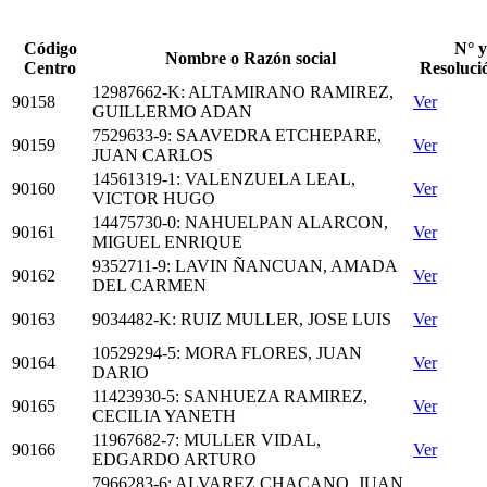
Código
N° y
Nombre o Razón social
Centro
Resoluc
12987662-K: ALTAMIRANO RAMIREZ,
90158
Ver
GUILLERMO ADAN
7529633-9: SAAVEDRA ETCHEPARE,
90159
Ver
JUAN CARLOS
14561319-1: VALENZUELA LEAL,
90160
Ver
VICTOR HUGO
14475730-0: NAHUELPAN ALARCON,
90161
Ver
MIGUEL ENRIQUE
9352711-9: LAVIN ÑANCUAN, AMADA
90162
Ver
DEL CARMEN
90163
9034482-K: RUIZ MULLER, JOSE LUIS
Ver
10529294-5: MORA FLORES, JUAN
90164
Ver
DARIO
11423930-5: SANHUEZA RAMIREZ,
90165
Ver
CECILIA YANETH
11967682-7: MULLER VIDAL,
90166
Ver
EDGARDO ARTURO
7966283-6: ALVAREZ CHACANO, JUAN