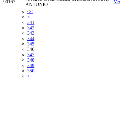
90167
Ver
ANTONIO
<<
<
341
342
343
344
345
346
347
348
349
350
>