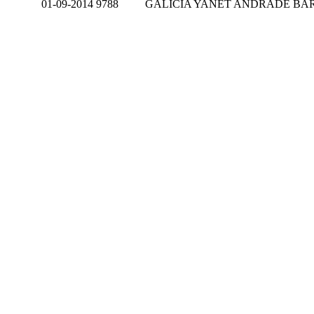
01-09-2014
9788
GALICIA YANET ANDRADE BA