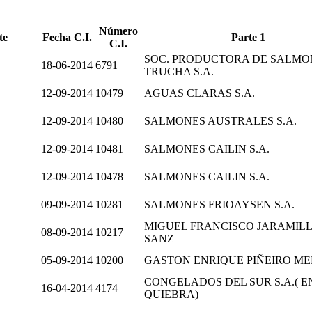
Número
te
Fecha C.I.
Parte 1
C.I.
SOC. PRODUCTORA DE SALMO
18-06-2014
6791
TRUCHA S.A.
12-09-2014
10479
AGUAS CLARAS S.A.
12-09-2014
10480
SALMONES AUSTRALES S.A.
12-09-2014
10481
SALMONES CAILIN S.A.
12-09-2014
10478
SALMONES CAILIN S.A.
09-09-2014
10281
SALMONES FRIOAYSEN S.A.
MIGUEL FRANCISCO JARAMIL
08-09-2014
10217
SANZ
05-09-2014
10200
GASTON ENRIQUE PIÑEIRO M
CONGELADOS DEL SUR S.A.( E
16-04-2014
4174
QUIEBRA)