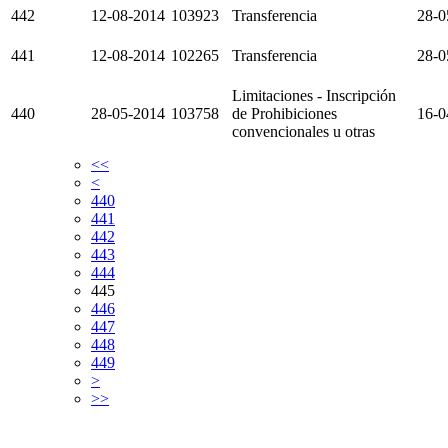
442
12-08-2014
103923
Transferencia
28-0
441
12-08-2014
102265
Transferencia
28-0
Limitaciones - Inscripción
440
28-05-2014
103758
de Prohibiciones
16-0
convencionales u otras
<<
<
440
441
442
443
444
445
446
447
448
449
>
>>