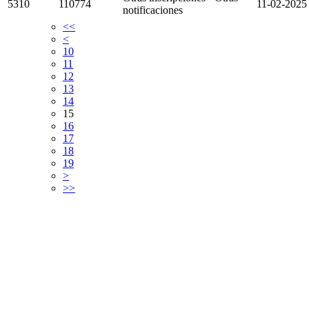
5310
110774
11-02-2025
notificaciones
<<
<
10
11
12
13
14
15
16
17
18
19
>
>>