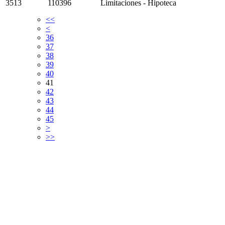
3513
110396
Limitaciones - Hipoteca
<<
<
36
37
38
39
40
41
42
43
44
45
>
>>