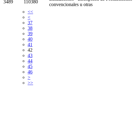
3489
110380
convencionales u otras
<<
<
37
38
39
40
41
42
43
44
45
46
>
>>