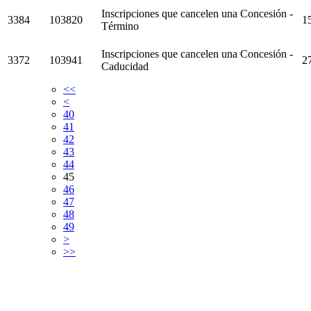
Inscripciones que cancelen una Concesión -
3384
103820
1
Término
Inscripciones que cancelen una Concesión -
3372
103941
2
Caducidad
<<
<
40
41
42
43
44
45
46
47
48
49
>
>>