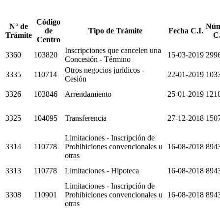
Código
N° de
Núm
de
Tipo de Trámite
Fecha C.I.
Trámite
C.
Centro
Inscripciones que cancelen una
3360
103820
15-03-2019
299
Concesión - Término
Otros negocios jurídicos -
3335
110714
22-01-2019
103
Cesión
3326
103846
Arrendamiento
25-01-2019
121
3325
104095
Transferencia
27-12-2018
150
Limitaciones - Inscripción de
3314
110778
Prohibiciones convencionales u
16-08-2018
894
otras
3313
110778
Limitaciones - Hipoteca
16-08-2018
894
Limitaciones - Inscripción de
3308
110901
Prohibiciones convencionales u
16-08-2018
894
otras