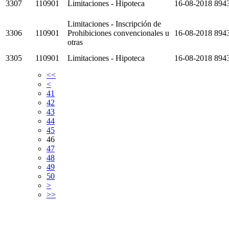
3307
110901
Limitaciones - Hipoteca
16-08-2018
894
Limitaciones - Inscripción de
3306
110901
Prohibiciones convencionales u
16-08-2018
894
otras
3305
110901
Limitaciones - Hipoteca
16-08-2018
894
<<
<
41
42
43
44
45
46
47
48
49
50
>
>>