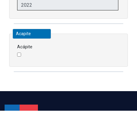
Acapite
Acápite