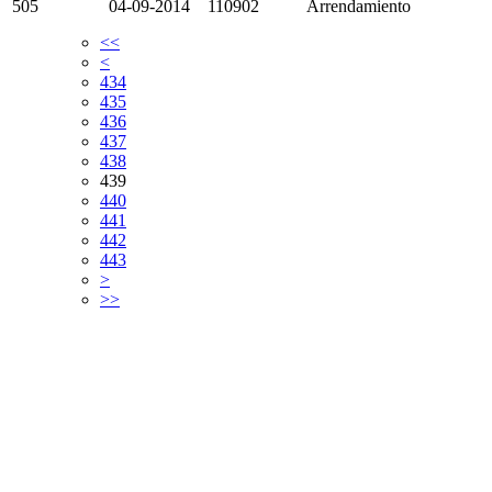
505
04-09-2014
110902
Arrendamiento
<<
<
434
435
436
437
438
439
440
441
442
443
>
>>