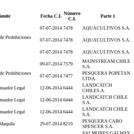
Número
ámite
Fecha C.I.
Parte 1
C.I.
07-07-2014
7478
AQUACULTIVOS S.A.
 de Prohibiciones
07-07-2014
7478
AQUACULTIVOS S.A.
07-07-2014
7478
AQUACULTIVOS S.A.
MAINSTREAM CHILE
09-07-2014
7579
S.A.
 de Prohibiciones
PESQUERA POPETAN
07-07-2014
7477
LTDA.
LANDCATCH
inuador Legal
12-06-2014
6444
CHILES.A.
LANDCATCH CHILE
inuador Legal
12-06-2014
6444
S.A.
LANDCATCH CHILE
inuador Legal
12-06-2014
6444
S.A.
PESQUERA CABO
 Maquila
29-07-2014
8219
SPENCER S.A.
SALMONES GALWAY